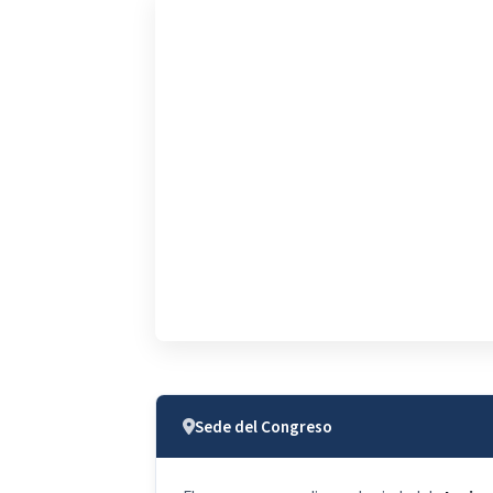
SEDE · UNIVERSIDAD ARTURO PRAT (UNA
Venue — Iquique
Ciudad costera del norte de Chile, encl
Sede del Congreso