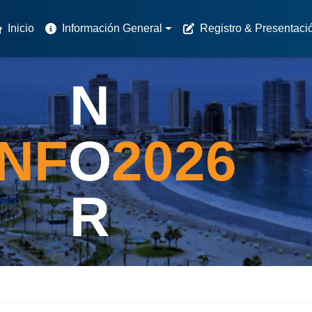
Inicio
Información General
Registro & Presentaci
N
IN
F
O
2026
R