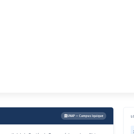
P)
, Región de Tarapacá
ave logístico y turístico entre el Pacífico y el desierto de Atacama.
UNAP — Campus Iquique
L