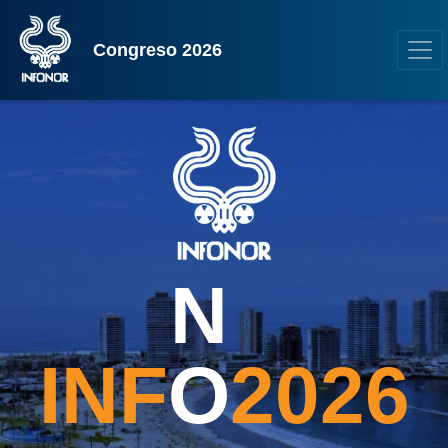
Congreso 2026
N
IN
F
O
2026